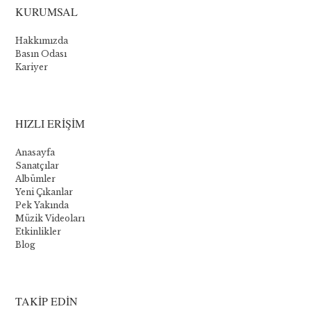
KURUMSAL
Novomatic
Hakkımızda
:
Basın Odası
Kariyer
Les
cinq
meilleurs
HIZLI ERİŞİM
jeux
Anasayfa
Sanatçılar
Albümler
Bien
Yeni Çıkanlar
que
Pek Yakında
Novomatic
Müzik Videoları
propose
Etkinlikler
quelques
Blog
jeux
de
table,
sa
TAKİP EDİN
principale