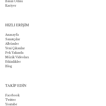
Basın Odası
Kariyer
Les
cinq
meilleurs
HIZLI ERİŞİM
jeux
Anasayfa
Sanatçılar
Albümler
Bien
Yeni Çıkanlar
que
Pek Yakında
Novomatic
Müzik Videoları
propose
Etkinlikler
quelques
Blog
jeux
de
table,
sa
TAKİP EDİN
principale
offre
Facebook
est
Twitter
une
Youtube
gamme