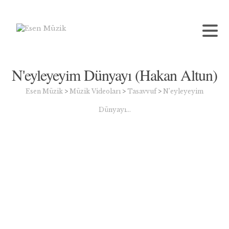
N'eyleyeyim Dünyayı (Hakan Altun)
Esen Müzik
>
Müzik Videoları
>
Tasavvuf
>
N’eyleyeyim
Dünyayı…