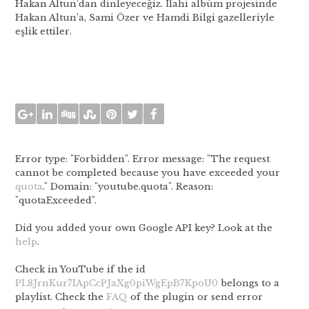
Hakan Altun’dan dinleyeceğiz. İlahi albüm projesinde
Hakan Altun’a, Sami Özer ve Hamdi Bilgi gazelleriyle
eşlik ettiler.
Error type: "Forbidden". Error message: "The request
cannot be completed because you have exceeded your
quota
." Domain: "youtube.quota". Reason:
"quotaExceeded".
Did you added your own Google API key? Look at the
help
.
Check in YouTube if the id
PL8JrnKur7IApCcPJaXg0piWgEpB7KpoU0
belongs to a
playlist. Check the
FAQ
of the plugin or send error