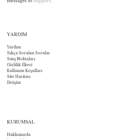
messages to
support
.
YARDIM
Yardım
Sıkça Sorulan Sorular
Satış Noktaları
Gizlilik İlkesi
Kullanım Koşulları
Site Haritası
İletişim
La
collection
KURUMSAL
Novomatic
Hakkımızda
: