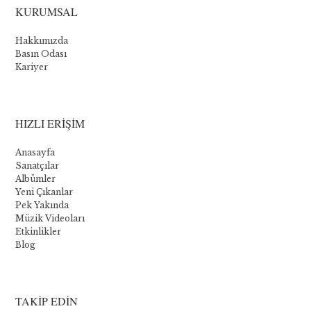
KURUMSAL
Novomatic
Hakkımızda
:
Basın Odası
Kariyer
Les
cinq
meilleurs
HIZLI ERİŞİM
jeux
Anasayfa
Sanatçılar
Albümler
Bien
Yeni Çıkanlar
que
Pek Yakında
Novomatic
Müzik Videoları
propose
Etkinlikler
quelques
Blog
jeux
de
table,
sa
TAKİP EDİN
principale