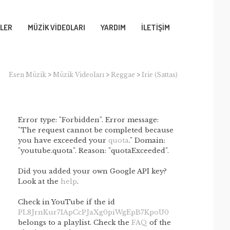
LER
MÜZİK VİDEOLARI
YARDIM
İLETİŞİM
Esen Müzik
>
Müzik Videoları
>
Reggae
>
Irie (Sattas)
Error type: "Forbidden". Error message:
"The request cannot be completed because
you have exceeded your
quota
." Domain:
"youtube.quota". Reason: "quotaExceeded".
Did you added your own Google API key?
Look at the
help
.
Check in YouTube if the id
PL8JrnKur7IApCcPJaXg0piWgEpB7KpoU0
belongs to a playlist. Check the
FAQ
of the