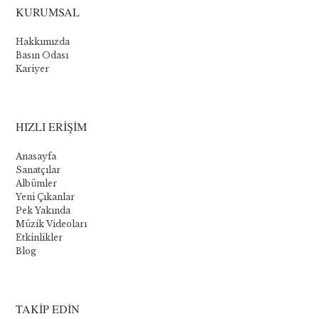
KURUMSAL
Novomatic
Hakkımızda
:
Basın Odası
Kariyer
Les
cinq
meilleurs
HIZLI ERİŞİM
jeux
Anasayfa
Sanatçılar
Albümler
Bien
Yeni Çıkanlar
que
Pek Yakında
Novomatic
Müzik Videoları
propose
Etkinlikler
quelques
Blog
jeux
de
table,
sa
TAKİP EDİN
principale