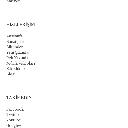
Kariyer
Les
cinq
meilleurs
HIZLI ERİŞİM
jeux
Anasayfa
Sanatçılar
Albümler
Bien
Yeni Çıkanlar
que
Pek Yakında
Novomatic
Müzik Videoları
propose
Etkinlikler
quelques
Blog
jeux
de
table,
sa
TAKİP EDİN
principale
offre
Facebook
est
Twitter
une
Youtube
gamme
Google+
de