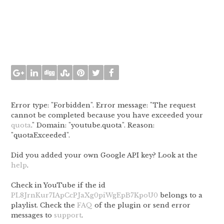
Error type: "Forbidden". Error message: "The request
cannot be completed because you have exceeded your
quota
." Domain: "youtube.quota". Reason:
"quotaExceeded".
Did you added your own Google API key? Look at the
help
.
Check in YouTube if the id
PL8JrnKur7IApCcPJaXg0piWgEpB7KpoU0
belongs to a
playlist. Check the
FAQ
of the plugin or send error
messages to
support
.