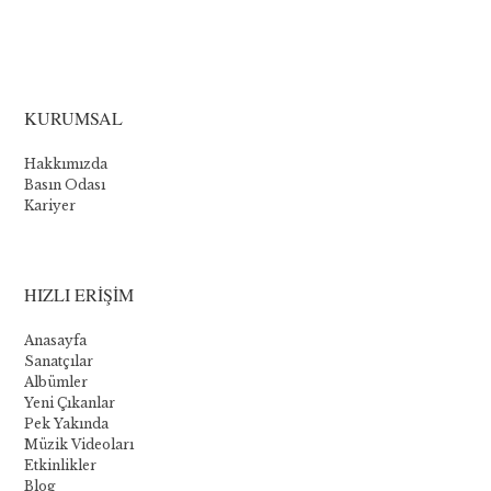
La
collection
KURUMSAL
Novomatic
Hakkımızda
:
Basın Odası
Kariyer
Les
cinq
meilleurs
HIZLI ERİŞİM
jeux
Anasayfa
Sanatçılar
Albümler
Bien
Yeni Çıkanlar
que
Pek Yakında
Novomatic
Müzik Videoları
propose
Etkinlikler
quelques
Blog