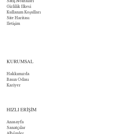
Satış Noktaları
Gizlilik İlkesi
Kullanım Koşulları
Site Haritası
İletişim
La
collection
KURUMSAL
Novomatic
Hakkımızda
:
Basın Odası
Kariyer
Les
cinq
meilleurs
HIZLI ERİŞİM
jeux
Anasayfa
Sanatçılar
Albümler