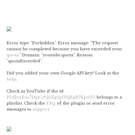
Error type: "Forbidden". Error message: "The request
cannot be completed because you have exceeded your
quota
." Domain: "youtube.quota". Reason:
"quotaExceeded".
Did you added your own Google API key? Look at the
help
.
Check in YouTube if the id
PL8JrnKur7IApCcPJaXg0piWgEpB7KpoU0
belongs to a
playlist. Check the
FAQ
of the plugin or send error
messages to
support
.