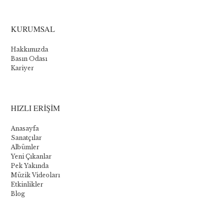
La
collection
KURUMSAL
Novomatic
Hakkımızda
:
Basın Odası
Kariyer
Les
cinq
meilleurs
HIZLI ERİŞİM
jeux
Anasayfa
Sanatçılar
Albümler
Bien
Yeni Çıkanlar
que
Pek Yakında
Novomatic
Müzik Videoları
propose
Etkinlikler
quelques
Blog
jeux
de
table,