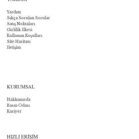
Yardım
Sıkça Sorulan Sorular
Satış Noktaları
Gizlilik İlkesi
Kullanım Koşulları
Site Haritası
İletişim
La
collection
KURUMSAL
Novomatic
Hakkımızda
:
Basın Odası
Kariyer
Les
cinq
meilleurs
HIZLI ERİŞİM