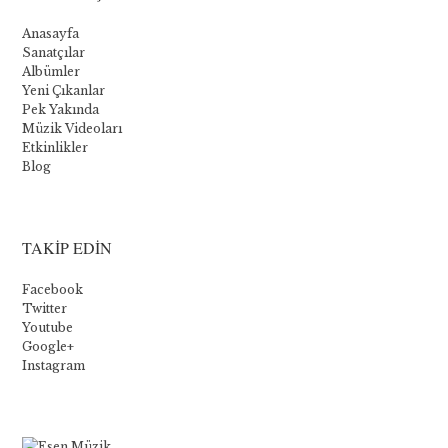
jeux
Anasayfa
Sanatçılar
Albümler
Bien
Yeni Çıkanlar
que
Pek Yakında
Novomatic
Müzik Videoları
propose
Etkinlikler
quelques
Blog
jeux
de
table,
sa
TAKİP EDİN
principale
offre
Facebook
est
Twitter
une
Youtube
gamme
Google+
de
Instagram
machines
à
sous.
La
société