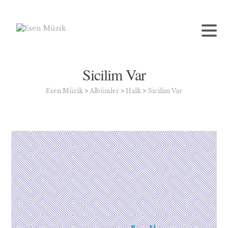
Sicilim Var
Esen Müzik
>
Albümler
>
Halk
>
Sicilim Var