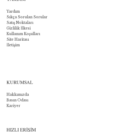
Yardım
Sıkça Sorulan Sorular
Satış Noktaları
Gizlilik İlkesi
Kullanım Koşulları
Site Haritası
İletişim
La
collection
KURUMSAL
Novomatic
Hakkımızda
:
Basın Odası
Kariyer
Les
cinq
meilleurs
HIZLI ERİŞİM