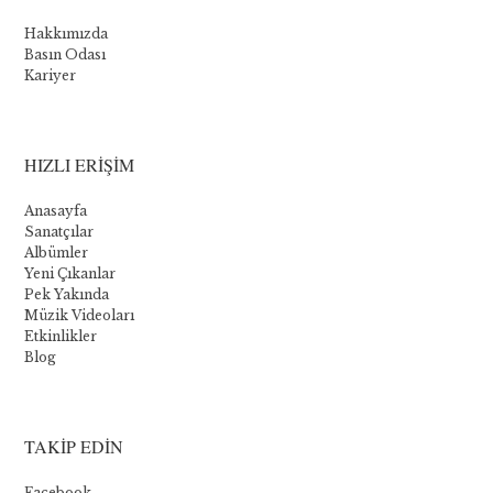
Novomatic
Hakkımızda
:
Basın Odası
Kariyer
Les
cinq
meilleurs
HIZLI ERİŞİM
jeux
Anasayfa
Sanatçılar
Albümler
Bien
Yeni Çıkanlar
que
Pek Yakında
Novomatic
Müzik Videoları
propose
Etkinlikler
quelques
Blog
jeux
de
table,
sa
TAKİP EDİN
principale
offre
Facebook