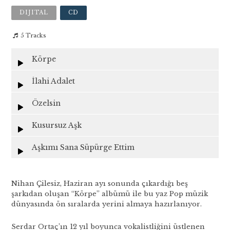
DIJITAL
CD
5 Tracks
Körpe
İlahi Adalet
Özelsin
Kusursuz Aşk
Aşkımı Sana Süpürge Ettim
Nihan Çilesiz, Haziran ayı sonunda çıkardığı beş
şarkıdan oluşan “Körpe” albümü ile bu yaz Pop müzik
dünyasında ön sıralarda yerini almaya hazırlanıyor.
Serdar Ortaç’ın 12 yıl boyunca vokalistliğini üstlenen