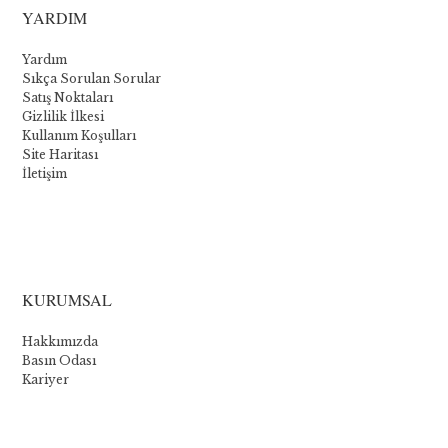
YARDIM
Yardım
Sıkça Sorulan Sorular
Satış Noktaları
Gizlilik İlkesi
Kullanım Koşulları
Site Haritası
İletişim
La
collection
KURUMSAL
Novomatic
Hakkımızda
:
Basın Odası
Kariyer
Les
cinq