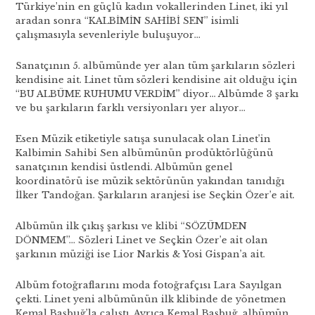
Türkiye’nin en güçlü kadın vokallerinden Linet, iki yıl
aradan sonra “KALBİMİN SAHİBİ SEN” isimli
çalışmasıyla sevenleriyle buluşuyor…
Sanatçının 5. albümünde yer alan tüm şarkıların sözleri
kendisine ait. Linet tüm sözleri kendisine ait olduğu için
“BU ALBÜME RUHUMU VERDİM” diyor… Albümde 3 şarkı
ve bu şarkıların farklı versiyonları yer alıyor…
Esen Müzik etiketiyle satışa sunulacak olan Linet’in
Kalbimin Sahibi Sen albümünün prodüktörlüğünü
sanatçının kendisi üstlendi. Albümün genel
koordinatörü ise müzik sektörünün yakından tanıdığı
İlker Tandoğan. Şarkıların aranjesi ise Seçkin Özer’e ait.
Albümün ilk çıkış şarkısı ve klibi “SÖZÜMDEN
DÖNMEM”… Sözleri Linet ve Seçkin Özer’e ait olan
şarkının müziği ise Lior Narkis & Yosi Gispan’a ait.
Albüm fotoğraflarını moda fotoğrafçısı Lara Sayılgan
çekti. Linet yeni albümünün ilk klibinde de yönetmen
Kemal Başbuğ’la çalıştı. Ayrıca Kemal Başbuğ, albümün