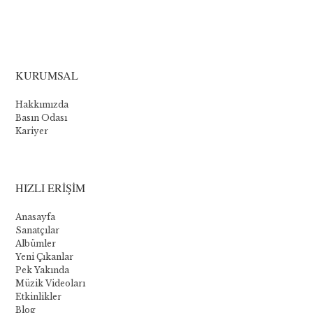
La
collection
KURUMSAL
Novomatic
Hakkımızda
:
Basın Odası
Kariyer
Les
cinq
meilleurs
HIZLI ERİŞİM
jeux
Anasayfa
Sanatçılar
Albümler
Bien
Yeni Çıkanlar
que
Pek Yakında
Novomatic
Müzik Videoları
propose
Etkinlikler
quelques
Blog