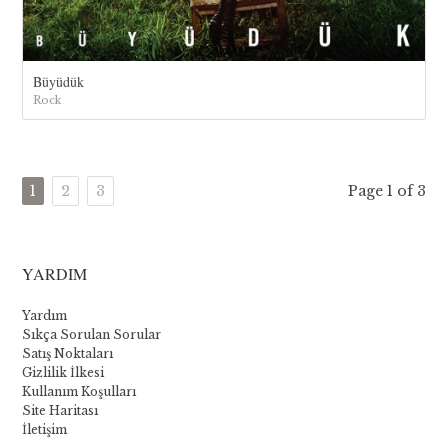
Büyüdük
Rock
1
2
3
Page 1 of 3
YARDIM
Yardım
Sıkça Sorulan Sorular
Satış Noktaları
Gizlilik İlkesi
Kullanım Koşulları
Site Haritası
İletişim